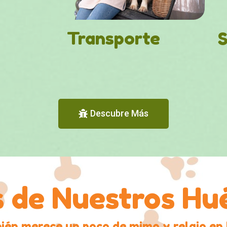
Transporte
S
Descubre Más
 de Nuestros Hu
bién merece un poco de mimo
y relajo en 