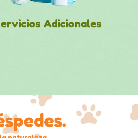
ervicios Adicionales
éspedes.
la
naturalez
a.