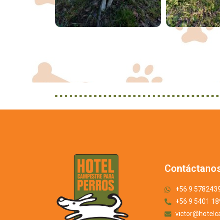
Contáctano
+56 9 578243
+56 9 5401 1
victor@hotelc