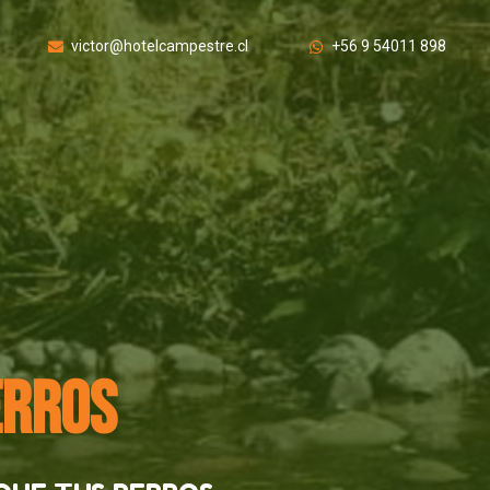
victor@hotelcampestre.cl
+56 9 54011 898
ERROS