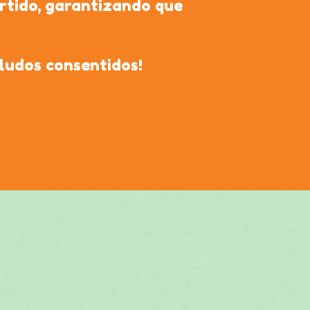
rtido, garantizando que
eludos consentidos!