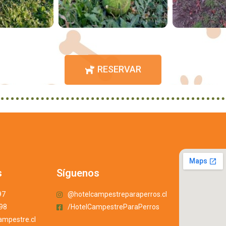
RESERVAR
s
Síguenos
97
@hotelcampestreparaperros.cl
898
/HotelCampestreParaPerros
ampestre.cl