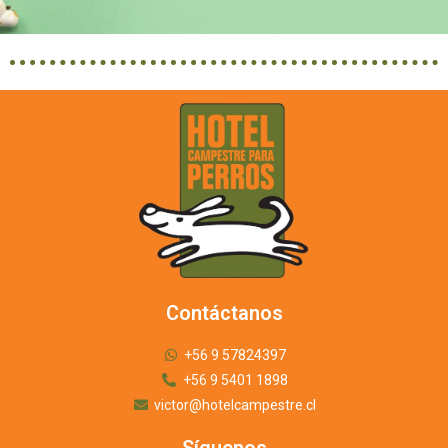
Contáctanos
+56 9 57824397
+56 9 5401 1898
victor@hotelcampestre.cl
Síguenos